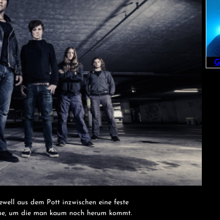
G
well aus dem Pott inzwischen eine feste
zene, um die man kaum noch herum kommt.