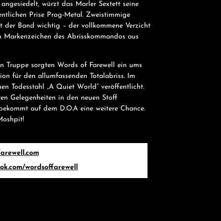
 angesiedelt, würzt das Marler Sextett seine
entlichen Prise Prog-Metal. Zweistimmige
t der Band wichtig – der vollkommene Verzicht
n Markenzeichen des Abrisskommandos aus
n Truppe sorgten Words of Farewell ein ums
ion für den allumfassenden Totalabriss. Im
 Todesstahl „A Quiet World“ veröffentlicht.
en Gelegenheiten in den neuen Stoff
, bekommt auf dem D.O.A eine weitere Chance.
Moshpit!
farewell.com
ok.com/wordsoffarewell