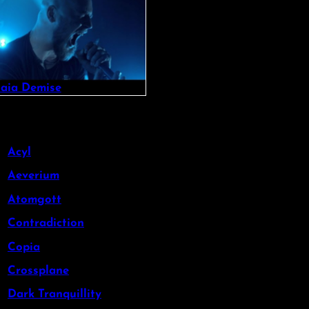
aia Demise
Acyl
Aeverium
Atomgott
Contradiction
Copia
Crossplane
Dark Tranquillity