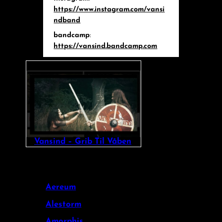
https://www.instagram.com/vansi
ndband
bandcamp
:
https://vansind.bandcamp.com
Vansind – Grib Til Våben
Aereum
Alestorm
Amorphis