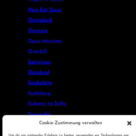
Non Est Deus
Octoploid
Onyxsin
Opus Maxima
Overkill
Satyricon
Skindred
Snakebite
SubMasq
Subway to Sally
Synsnake
Cookie-Zustimmung verwalten
Vansind
VORGA
Um dir ein optimales Erlebnis zu bieten, verwenden wir Technologien wie