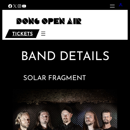
Zum
Facebook
X
Instagram
YouTube
Inhalt
springen
TICKETS
BAND DETAILS
SOLAR FRAGMENT