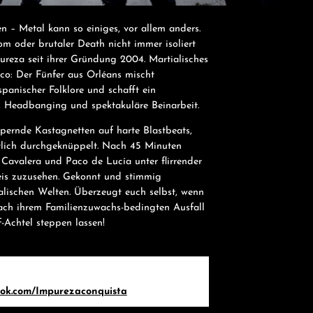
n – Metal kann so einiges, vor allem anders.
m oder brutaler Death nicht immer isoliert
ureza seit ihrer Gründung 2004. Martialisches
o: Der Fünfer aus Orléans mischt
panischer Folklore und schafft ein
es Headbanging und spektakuläre Beinarbeit.
ppernde Kastagnetten auf harte Blastbeats,
tlich durchgeknüppelt. Nach 45 Minuten
Cavalera und Paco de Lucía unter flirrender
eis zuzusehen. Gekonnt und stimmig
lischen Welten. Überzeugt euch selbst, wenn
ch ihrem Familienzuwachs-bedingten Ausfall
-Achtel steppen lassen!
ook.com/Impurezaconquista