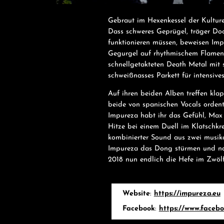
Gebraut im Hexenkessel der Kulture
Dass schweres Geprügel, träger Doo
funktionieren müssen, beweisen Imp
Gegurgel auf rhythmischem Flamenc
schnellgetakteten Death Metal mit s
schweißnasses Parkett für intensiv
Auf ihren beiden Alben treffen kla
beide von spanischen Vocals orden
Impureza habt ihr das Gefühl, Max 
Hitze bei einem Duell im Klatschkr
kombinierter Sound aus zwei musika
Impureza das Dong stürmen und na
2018 nun endlich die Hefe im Zwölf
Website
:
https://impureza.eu
Facebook
:
https://www.faceb