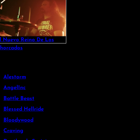
l Nuevo Reino De Los
horcados
Alestorm
AngelInc
Battle Beast
Blessed Hellride
Bloodywood
Craving