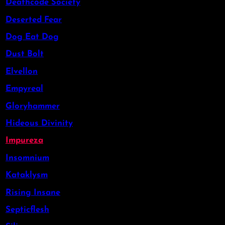
Deathcode Society
Deserted Fear
Dog Eat Dog
Dust Bolt
Elvellon
Empyreal
Gloryhammer
Hideous Divinity
Impureza
Insomnium
Kataklysm
Rising Insane
Septicflesh