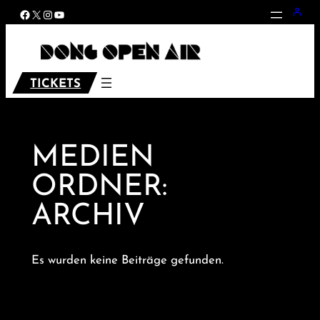
Zum
Facebook
X
Instagram
YouTube
Inhalt
springen
TICKETS
MEDIEN
ORDNER:
ARCHIV
Es wurden keine Beiträge gefunden.