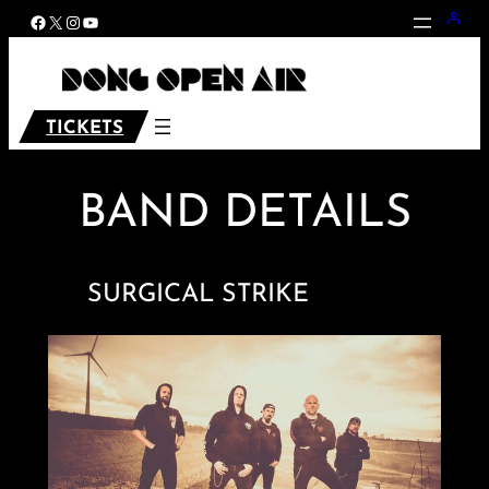
Zum
Facebook
X
Instagram
YouTube
Inhalt
springen
TICKETS
BAND DETAILS
SURGICAL STRIKE