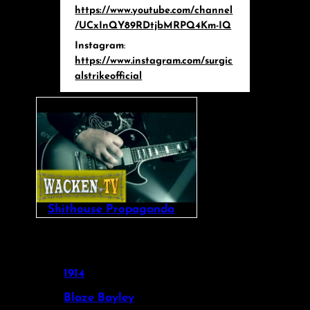
https://www.youtube.com/channel
/UCxInQY89RDtjbMRPQ4Km-IQ
Instagram
:
https://www.instagram.com/surgic
alstrikeofficial
Shithouse Propaganda
1914
Blaze Bayley