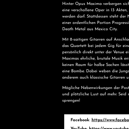
Hinter Opus Maxima verbergen sich
eine verschollene Oper in 13 Akten,
werden darf. Stattdessen steht de
einer ordentlichen Portion Progress
Death Metal aus Mexico City.
Mit 8-saitigen Gitarren auf Anschla
das Quartett bei jedem Gig für ein
persönlich direkt unter der Venue
Maximas ehrliche, brutale Musik en
keinen Raum für halbe Sachen lässt
eine Bombe. Dabei weben die Jungs
anderem auch klassische Gitarren 
Mögliche Nebenwirkungen der Post-
und plötzliche Lust auf mehr. Sei
sprengen!
Facebook
:
https://www.face
YouTube
:
https://www.youtu