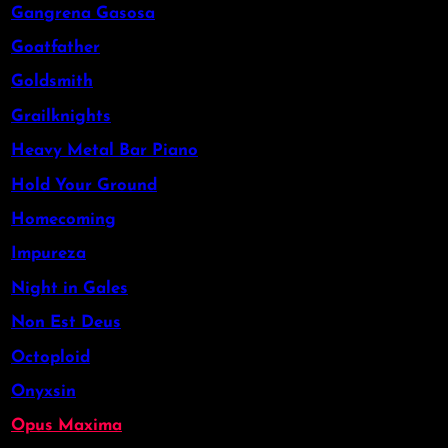
Gangrena Gasosa
Goatfather
Goldsmith
Grailknights
Heavy Metal Bar Piano
Hold Your Ground
Homecoming
Impureza
Night in Gales
Non Est Deus
Octoploid
Onyxsin
Opus Maxima