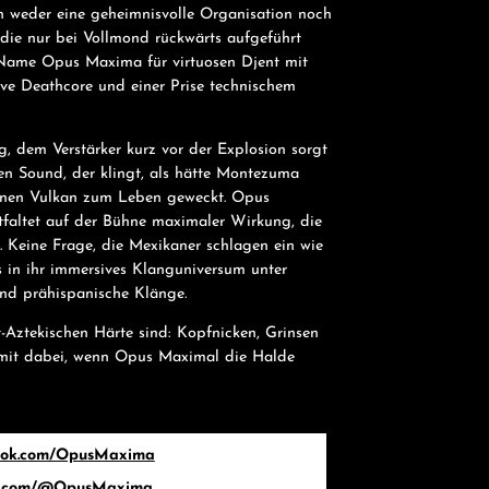
 weder eine geheimnisvolle Organisation noch
 die nur bei Vollmond rückwärts aufgeführt
r Name Opus Maxima für virtuosen Djent mit
ive Deathcore und einer Prise technischem
g, dem Verstärker kurz vor der Explosion sorgt
en Sound, der klingt, als hätte Montezuma
 einen Vulkan zum Leben geweckt. Opus
tfaltet auf der Bühne maximaler Wirkung, die
. Keine Frage, die Mexikaner schlagen ein wie
 in ihr immersives Klanguniversum unter
und prähispanische Klänge.
Aztekischen Härte sind: Kopfnicken, Grinsen
d mit dabei, wenn Opus Maximal die Halde
book.com/OpusMaxima
be.com/@OpusMaxima