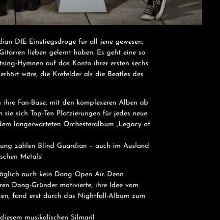
ian DIE Einstiegsdroge für all jene gewesen,
itarren lieben gelernt haben. Es geht eine so
ing-Hymnen auf das Konto ihrer ersten sechs
rhört wäre, die Krefelder als die Beatles des
ch ihre Fan-Base, mit den komplexeren Alben ab
n sie sich Top-Ten Platzierungen für jedes neue
 dem langerwarteten Orchesteralbum „Legacy of
dung zählen Blind Guardian – auch im Ausland
tschen Metals!
glich auch kein Dong Open Air. Denn
ren Dong-Gründer motivierte, ihre Idee vom
tzen, fand erst durch das Nightfall-Album zum
diesem musikalischen Silmaril