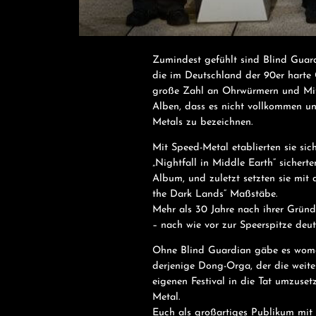
Zumindest gefühlt sind Blind Guard
die im Deutschland der 90er harte G
große Zahl an Ohrwürmern und Mits
Alben, dass es nicht vollkommen une
Metals zu bezeichnen.
Mit Speed-Metal etablierten sie si
„Nightfall in Middle Earth“ sicherte
Album, und zuletzt setzten sie mit
the Dark Lands“ Maßstäbe.
Mehr als 30 Jahre nach ihrer Grün
– nach wie vor zur Speerspitze deu
Ohne Blind Guardian gäbe es womö
derjenige Dong-Orga, der die weite
eigenen Festival in die Tat umzuse
Metal.
Euch als großartiges Publikum mit 