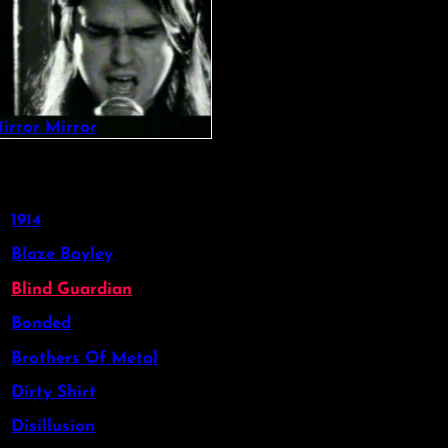
irror Mirror
1914
Blaze Bayley
Blind Guardian
Bonded
Brothers Of Metal
Dirty Shirt
Disillusion