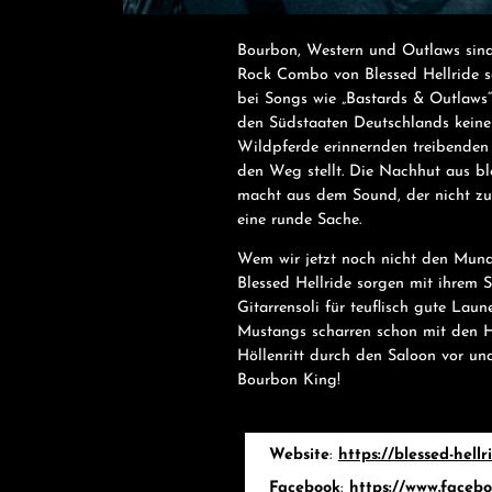
Bourbon, Western und Outlaws sind 
Rock Combo von Blessed Hellride s
bei Songs wie „Bastards & Outlaws
den Südstaaten Deutschlands keine
Wildpferde erinnernden treibenden 
den Weg stellt. Die Nachhut aus b
macht aus dem Sound, der nicht zur 
eine runde Sache.
Wem wir jetzt noch nicht den Mund
Blessed Hellride sorgen mit ihrem 
Gitarrensoli für teuflisch gute Lau
Mustangs scharren schon mit den Hu
Höllenritt durch den Saloon vor und
Bourbon King!
Website
:
https://blessed-hellr
Facebook
:
https://www.facebo