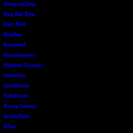
Deserted Fear
Dog Eat Dog
Dust Bolt
Elvellon
Empyreal
Gloryhammer
Hideous Divinity
Impureza
Insomnium
Kataklysm
Rising Insane
Septicflesh
Silius